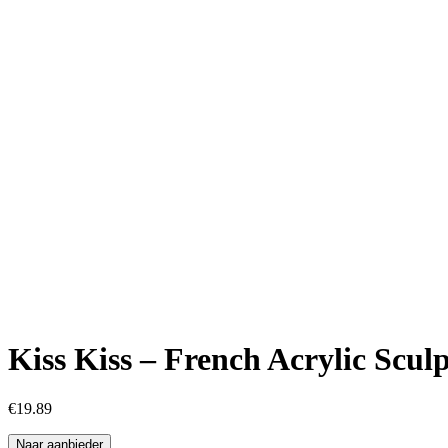
Kiss Kiss – French Acrylic Scul
€
19.89
Naar aanbieder