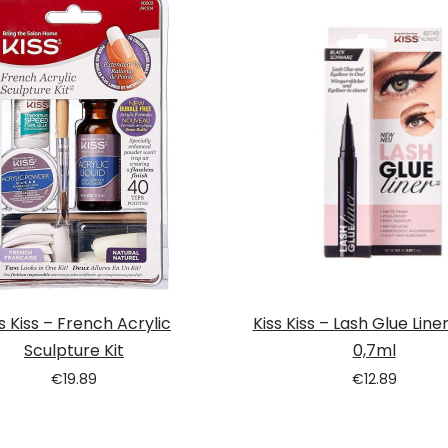
s Kiss – French Acrylic
Kiss Kiss – Lash Glue Line
Sculpture Kit
0,7ml
€
19.89
€
12.89