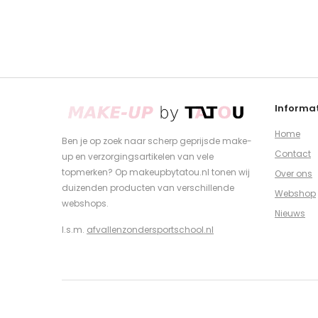
Informat
Home
Ben je op zoek naar scherp geprijsde make-
Contact
up en verzorgingsartikelen van vele
topmerken? Op makeupbytatou.nl tonen wij
Over ons
duizenden producten van verschillende
Webshop
webshops.
Nieuws
I.s.m.
afvallenzondersportschool.nl