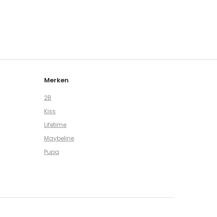
Merken
2B
Kiss
Lifetime
Maybeline
Pupa