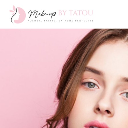
Make-
up
by