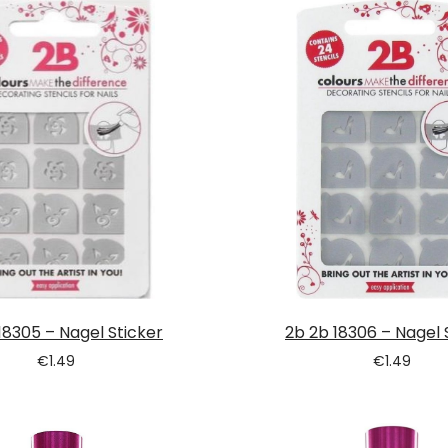
18305 – Nagel Sticker
2b 2b 18306 – Nagel 
€
1.49
€
1.49