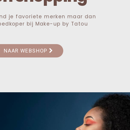
ind je favoriete merken maar dan
oedkoper bij Make-up by Tatou
NAAR WEBSHOP