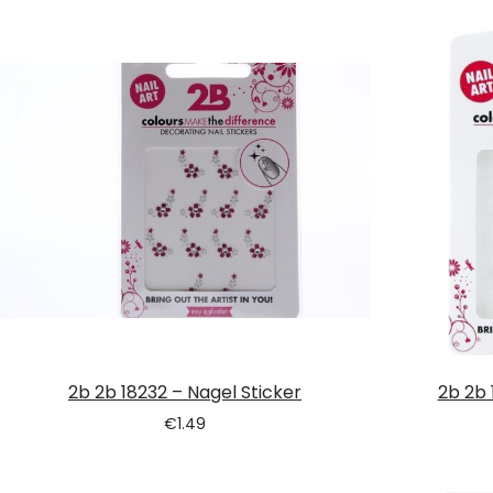
2b 2b 18232 – Nagel Sticker
2b 2b 
€
1.49