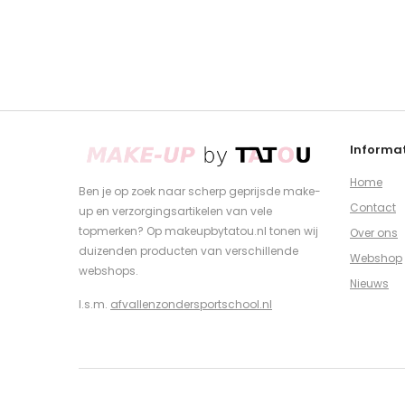
Informat
Home
Ben je op zoek naar scherp geprijsde make-
Contact
up en verzorgingsartikelen van vele
topmerken? Op makeupbytatou.nl tonen wij
Over ons
duizenden producten van verschillende
Webshop
webshops.
Nieuws
I.s.m.
afvallenzondersportschool.nl