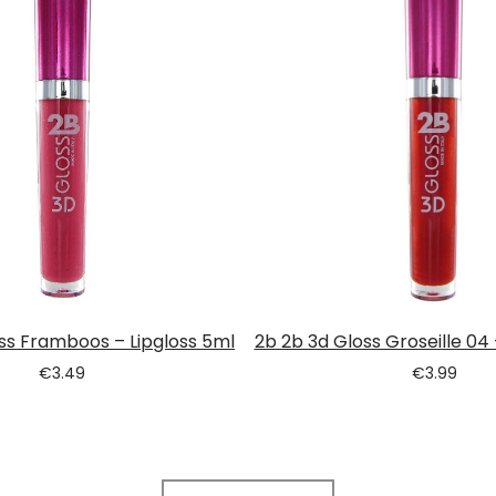
ss Framboos – Lipgloss 5ml
2b 2b 3d Gloss Groseille 04 
€
3.49
€
3.99