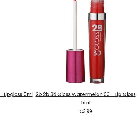
– Lipgloss 5ml
2b 2b 3d Gloss Watermelon 03 – Lip Gloss
5ml
€
3.99