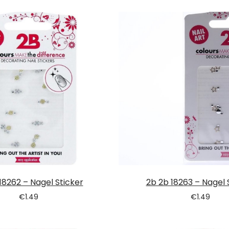
18262 – Nagel Sticker
2b 2b 18263 – Nagel 
€
1.49
€
1.49