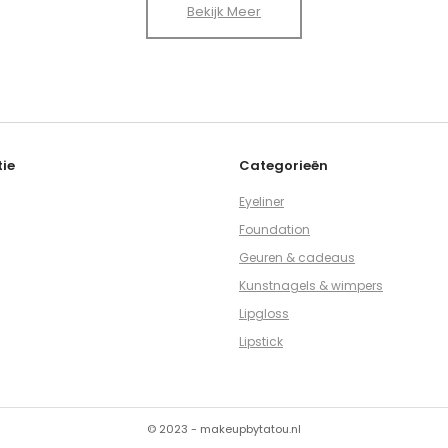
Bekijk Meer
ie
Categorieën
Eyeliner
Foundation
Geuren & cadeaus
Kunstnagels & wimpers
Lipgloss
Lipstick
© 2023 - makeupbytatou.nl