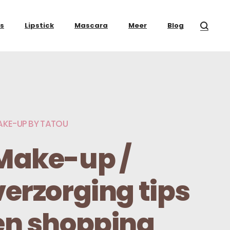
ss
Lipstick
Mascara
Meer
Blog
KE-UP BY TATOU
Make-up /
verzorging tips
en shopping