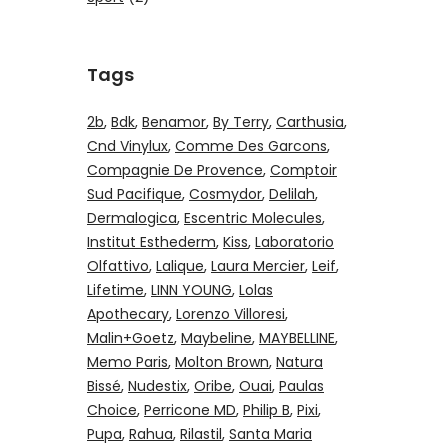
Tags
2b
Bdk
Benamor
By Terry
Carthusia
Cnd Vinylux
Comme Des Garcons
Compagnie De Provence
Comptoir
Sud Pacifique
Cosmydor
Delilah
Dermalogica
Escentric Molecules
Institut Esthederm
Kiss
Laboratorio
Olfattivo
Lalique
Laura Mercier
Leif
Lifetime
LINN YOUNG
Lolas
Apothecary
Lorenzo Villoresi
Malin+Goetz
Maybeline
MAYBELLINE
Memo Paris
Molton Brown
Natura
Bissé
Nudestix
Oribe
Ouai
Paulas
Choice
Perricone MD
Philip B
Pixi
Pupa
Rahua
Rilastil
Santa Maria