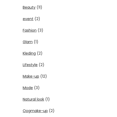
Beauty
(11)
event
(2)
Fashion
(3)
Glam
(1)
Kleding
(2)
Lifestyle
(2)
Make-up
(12)
Mode
(3)
Natural look
(1)
Oogmake-up
(2)