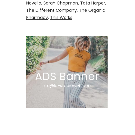
Novella
Sarah Chapman
Tata Harper
The Different Company
The Organic
Pharmacy
This Works
ADS Banner
info@la-studioweb.com