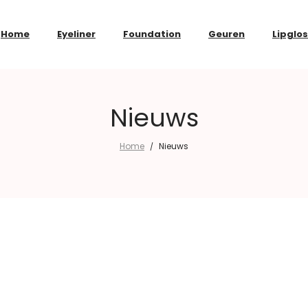
Home
Eyeliner
Foundation
Geuren
Lipglo
Nieuws
Home
Nieuws
/