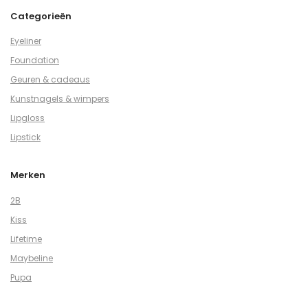
Categorieën
Eyeliner
Foundation
Geuren & cadeaus
Kunstnagels & wimpers
Lipgloss
Lipstick
Merken
2B
Kiss
Lifetime
Maybeline
Pupa