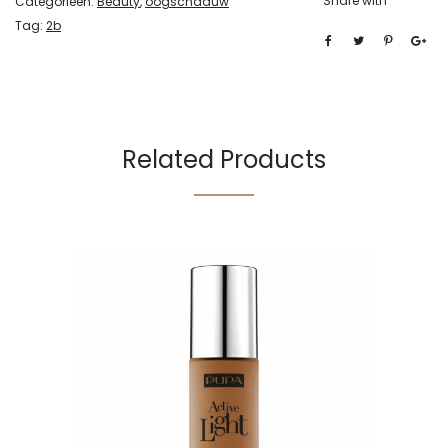
Share with
Categorieën:
Beauty
,
oogschaduw
Tag:
2b
Related Products