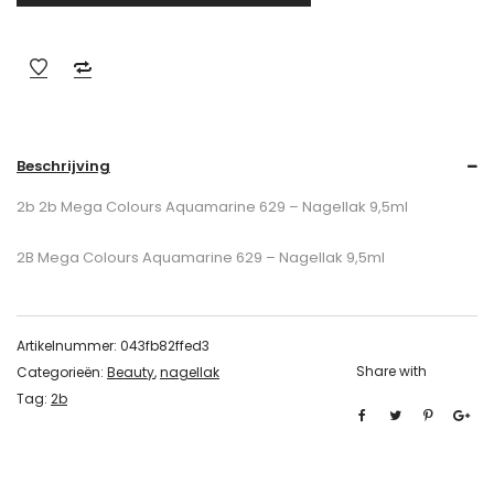
Beschrijving
2b 2b Mega Colours Aquamarine 629 – Nagellak 9,5ml
2B Mega Colours Aquamarine 629 – Nagellak 9,5ml
Artikelnummer:
043fb82ffed3
Share with
Categorieën:
Beauty
,
nagellak
Tag:
2b