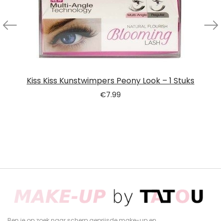
Kiss Kiss Kunstwimpers Peony Look – 1 Stuks
€
7.99
Ben je op zoek naar scherp geprijsde make-up en