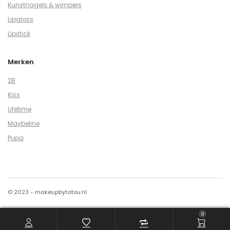
Kunstnagels & wimpers
Lipgloss
Lipstick
Merken
2B
Kiss
Lifetime
Maybeline
Pupa
© 2023 - makeupbytatou.nl
0