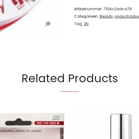
Artikelnummer:
7104c2adca76
Categorieën:
Beauty
,
oogschadu
Tag:
2b
Related Products