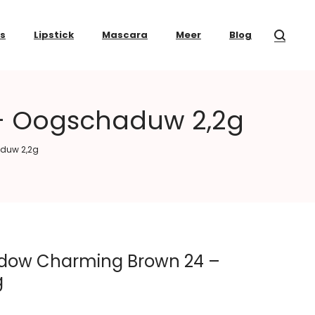
ss
Lipstick
Mascara
Meer
Blog
– Oogschaduw 2,2g
duw 2,2g
adow Charming Brown 24 –
g