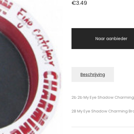
€
3.49
Naar aanbieder
Beschrijving
2b 2b My Eye Shadow Charming
2B My Eye Shadow Charming Br