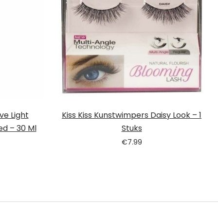
ve Light
Kiss Kiss Kunstwimpers Daisy Look – 1
ed – 30 Ml
Stuks
€
7.99