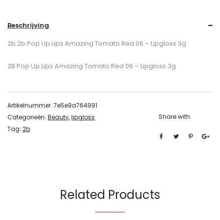
Beschrijving
2b 2b Pop Up Lips Amazing Tomato Red 06 – Lipgloss 3g
2B Pop Up Lips Amazing Tomato Red 06 – Lipgloss 3g
Artikelnummer:
7e5e9a764991
Share with
Categorieën:
Beauty
,
lipgloss
Tag:
2b
Related Products