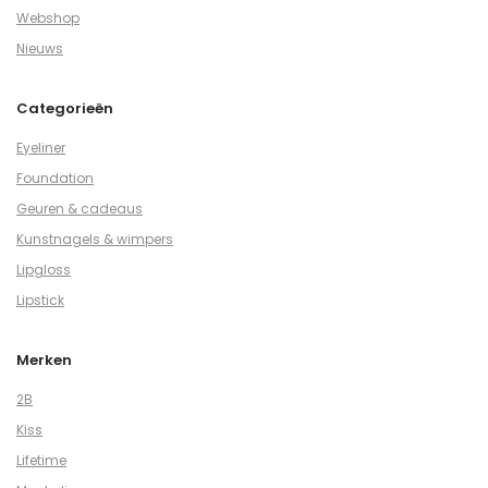
Webshop
Nieuws
Categorieën
Eyeliner
Foundation
Geuren & cadeaus
Kunstnagels & wimpers
Lipgloss
Lipstick
Merken
2B
Kiss
Lifetime