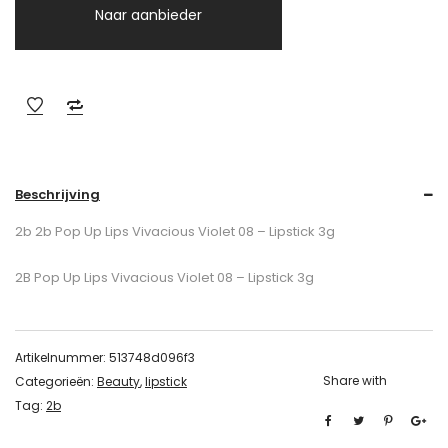
Naar aanbieder
Beschrijving
2b 2b Pop Up Lips Vivacious Violet 08 – Lipstick 3g
2B Pop Up Lips Vivacious Violet 08 – Lipstick 3g
Artikelnummer:
513748d096f3
Share with
Categorieën:
Beauty
,
lipstick
Tag:
2b