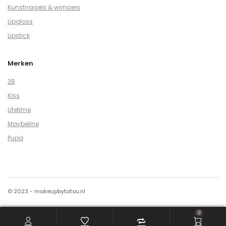
Kunstnagels & wimpers
Lipgloss
Lipstick
Merken
2B
Kiss
Lifetime
Maybeline
Pupa
© 2023 - makeupbytatou.nl
0