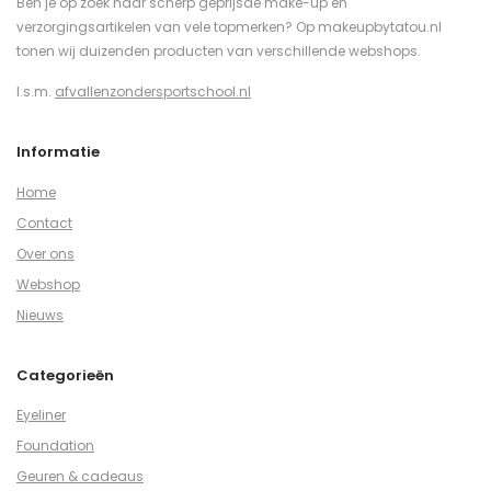
Ben je op zoek naar scherp geprijsde make-up en
verzorgingsartikelen van vele topmerken? Op makeupbytatou.nl
tonen wij duizenden producten van verschillende webshops.
I.s.m.
afvallenzondersportschool.nl
Informatie
Home
Contact
Over ons
Webshop
Nieuws
Categorieën
Eyeliner
Foundation
Geuren & cadeaus