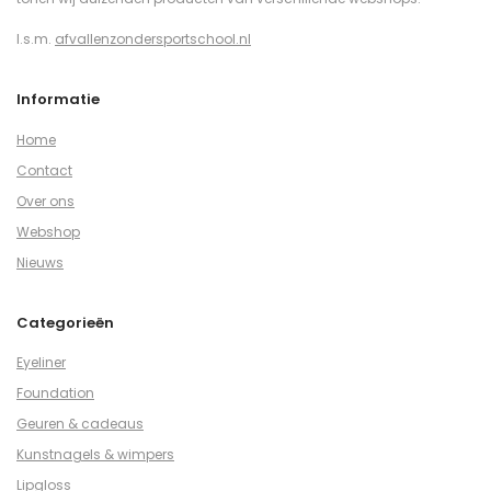
I.s.m.
afvallenzondersportschool.nl
Informatie
Home
Contact
Over ons
Webshop
Nieuws
Categorieën
Eyeliner
Foundation
Geuren & cadeaus
Kunstnagels & wimpers
Lipgloss