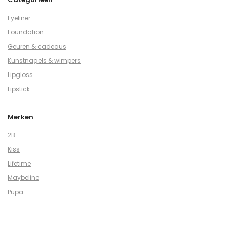
Eyeliner
Foundation
Geuren & cadeaus
Kunstnagels & wimpers
Lipgloss
Lipstick
Merken
2B
Kiss
Lifetime
Maybeline
Pupa