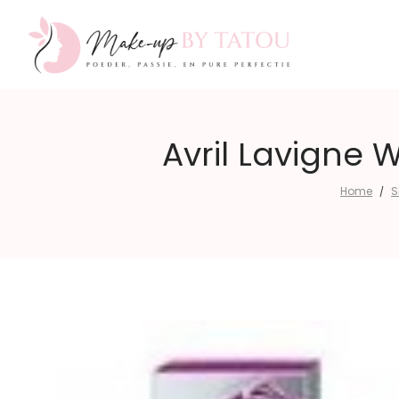
Make-
Avril Lavigne
Home
S
/
up
by