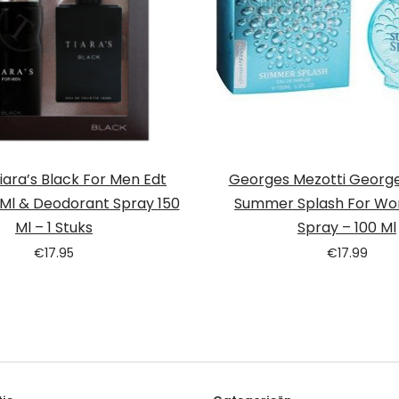
Tiara’s Black For Men Edt
Georges Mezotti George
 Ml & Deodorant Spray 150
Summer Splash For W
Ml – 1 Stuks
Spray – 100 Ml
€
17.95
€
17.99