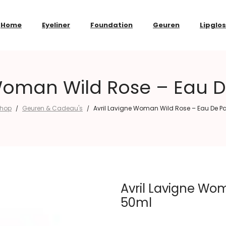
Home
Eyeliner
Foundation
Geuren
Lipglo
 Woman Wild Rose – Eau 
hop
Geuren & Cadeau's
Avril Lavigne Woman Wild Rose – Eau De 
/
/
Avril Lavigne Wo
50ml