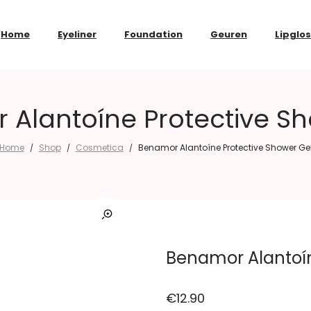
Home
Eyeliner
Foundation
Geuren
Lipglo
Alantoíne Protective S
Home
Shop
Cosmetica
Benamor Alantoíne Protective Shower Ge
/
/
/
Benamor Alantoín
€
12.90