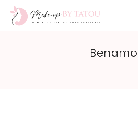
Make-
Benamor 
up
by