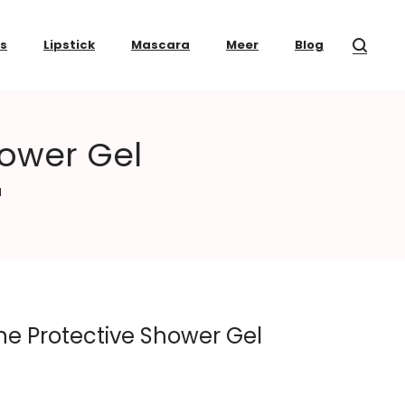
ss
Lipstick
Mascara
Meer
Blog
hower Gel
l
e Protective Shower Gel