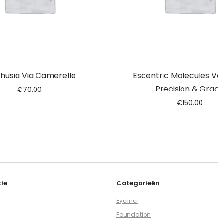
husia Via Camerelle
Escentric Molecules V
Precision & Gra
€
70.00
€
150.00
ie
Categorieën
Eyeliner
Foundation