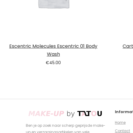
Escentric Molecules Escentric 01 Body
Cart
Wash
€
45.00
Informat
Home
Ben je op zoek naar scherp geprijsde make-
Contact
up en verzorgingsartikelen van vele