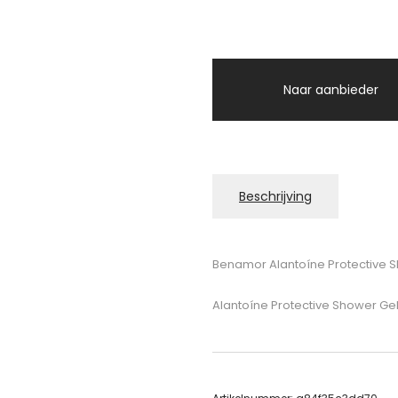
Naar aanbieder
Beschrijving
Benamor Alantoíne Protective 
Alantoíne Protective Shower Ge