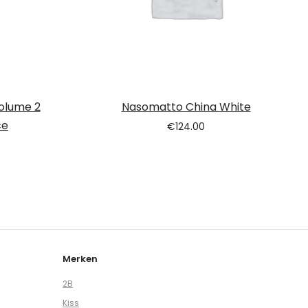
olume 2
Nasomatto China White
ce
€
124.00
Merken
2B
Kiss