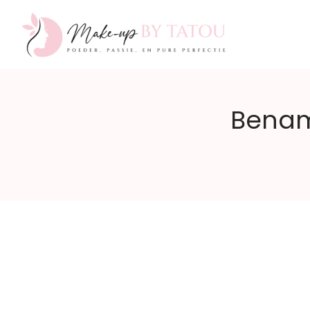
Make-
Benam
up
by