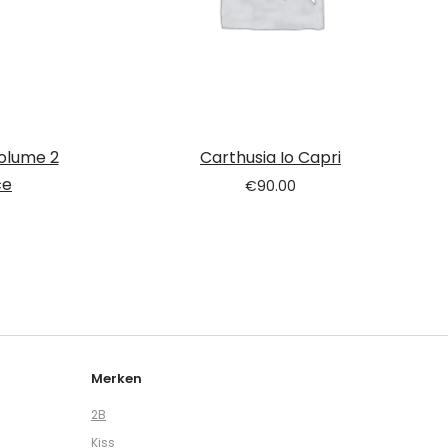
olume 2
Carthusia Io Capri
ce
€
90.00
Merken
2B
Kiss