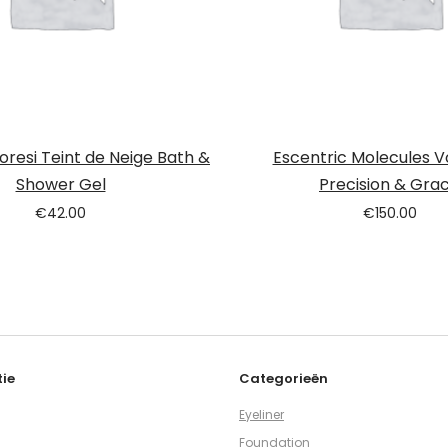
loresi Teint de Neige Bath &
Escentric Molecules V
Shower Gel
Precision & Gra
€
42.00
€
150.00
ie
Categorieën
Eyeliner
Foundation