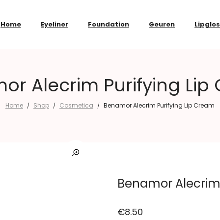
Home
Eyeliner
Foundation
Geuren
Lipglo
or Alecrim Purifying Lip
Home
Shop
Cosmetica
Benamor Alecrim Purifying Lip Cream
/
/
/
Benamor Alecrim 
€
8.50