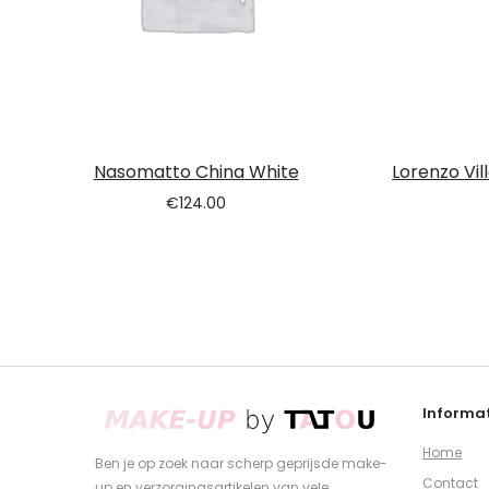
Nasomatto China White
Lorenzo Vil
€
124.00
Informat
Home
Ben je op zoek naar scherp geprijsde make-
Contact
up en verzorgingsartikelen van vele