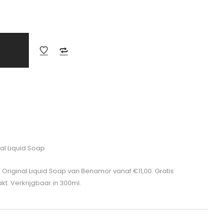
l Liquid Soap
 Original Liquid Soap van Benamor vanaf €11,00. Gratis
t. Verkrijgbaar in 300ml.