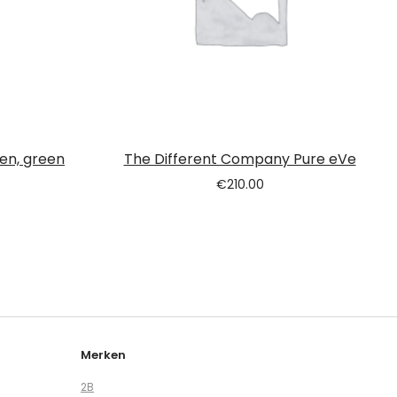
een, green
The Different Company Pure eVe
€
210.00
Merken
2B