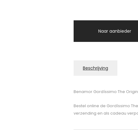
Naar aanbieder
Beschrijving
Benamor Gordíssimo The Origina
Bestel online de Gordíssimo The
verzending en als cadeau verpak