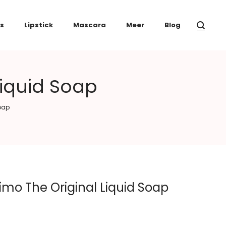
ss
Lipstick
Mascara
Meer
Blog
iquid Soap
oap
mo The Original Liquid Soap