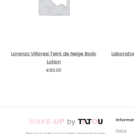
Lorenzo Villoresi Teint de Neige Body
Laborator
Lotion
€
60.00
Informat
Home
Ben je op zoek naar scherp geprijsde make-