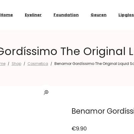
Home
Eyeliner
Foundation
Geuren
Lipglo
ordíssimo The Original L
me
Shop
Cosmetica
Benamor Gordíssimo The Original Liquid S
/
/
/
Benamor Gordíssi
€
9.90