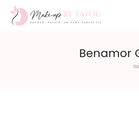
Make-
Benamor G
Ho
up
by