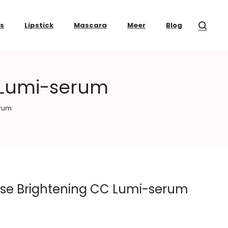
ss
Lipstick
Mascara
Meer
Blog
C Lumi-serum
erum
rose Brightening CC Lumi-serum