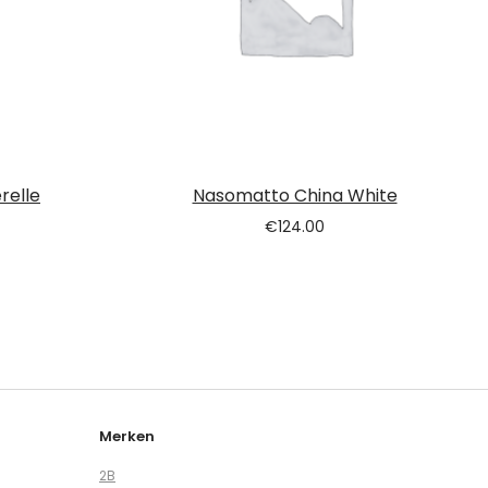
relle
Nasomatto China White
€
124.00
Merken
2B