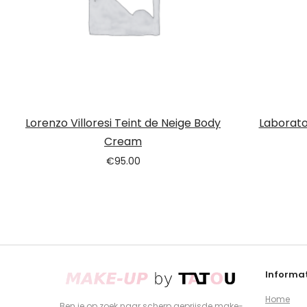
Lorenzo Villoresi Teint de Neige Body
Laborato
Cream
€
95.00
Informat
Home
Ben je op zoek naar scherp geprijsde make-