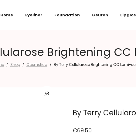
Home
Eyeliner
Foundation
Geuren
Lipglo
llularose Brightening C
me
Shop
Cosmetica
By Terry Cellularose Brightening CC Lumi-s
/
/
/
By Terry Cellula
€
69.50