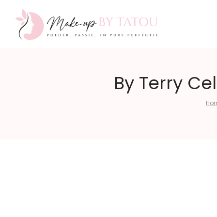
Make-
By Terry Ce
Ho
up
by