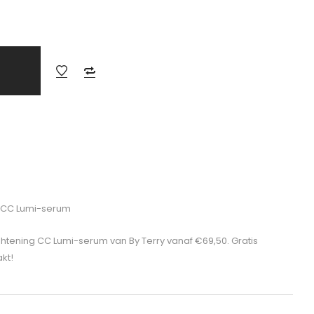
g CC Lumi-serum
ightening CC Lumi-serum van By Terry vanaf €69,50. Gratis
kt!