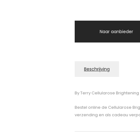
Naar aanbieder
Beschrijving
By Terry Cellularose Brightenin
Bestel online de Cellularose Br
verzending en als cadeau verpa