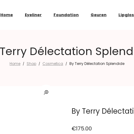
Home
Eyeliner
Foundation
Geuren
Lipglo
 Terry Délectation Splend
Home
Shop
Cosmetica
By Terry Délectation Splendide
/
/
/
By Terry Délectat
€
175.00