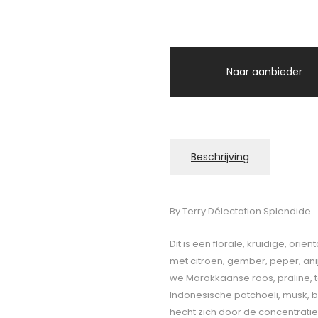
Naar aanbieder
Beschrijving
By Terry Délectation Splendide
Dit is een florale, kruidige, ori
met citroen, gember, peper, ani
we Marokkaanse roos, praline, 
Indonesische patchoeli, musk, b
hecht zich door de concentrati