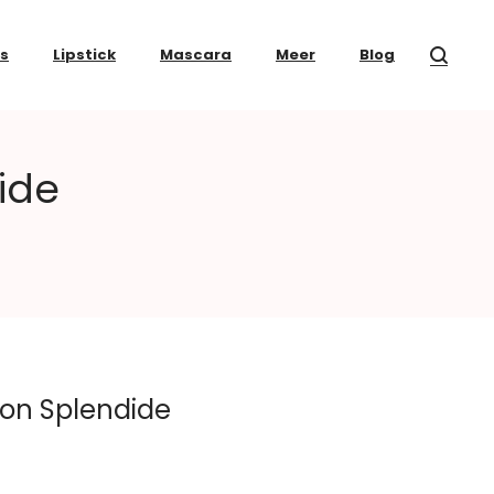
ss
Lipstick
Mascara
Meer
Blog
ide
ion Splendide