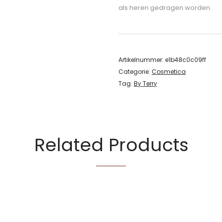
als heren gedragen worden.
Artikelnummer:
e1b48c0c09ff
Categorie:
Cosmetica
Tag:
By Terry
Related Products