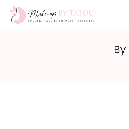
Make-
By
up
by