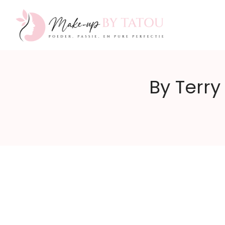
Make-
By Terry
up
by