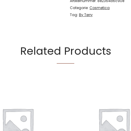
Artikelnummer:
8e2364b6c90e
Categorie:
Cosmetica
Tag:
By Terry
Related Products