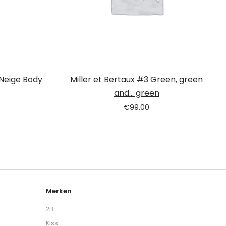
 Neige Body
Miller et Bertaux #3 Green, green
and… green
€
99.00
Merken
2B
Kiss