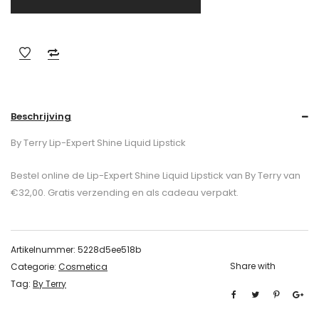
Beschrijving
By Terry Lip-Expert Shine Liquid Lipstick
Bestel online de Lip-Expert Shine Liquid Lipstick van By Terry van
€32,00. Gratis verzending en als cadeau verpakt.
Artikelnummer:
5228d5ee518b
Share with
Categorie:
Cosmetica
Tag:
By Terry