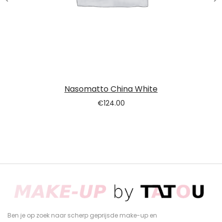
Nasomatto China White
€
124.00
Ben je op zoek naar scherp geprijsde make-up en