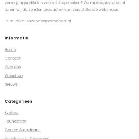
verzorgingsartikelen van vele topmerken? Op makeupbytatou.nl
tonen wij duizenden producten van verschillende webshops.
I.s.m.
afvallenzondersportschool.nl
Informatie
Home
Contact
Over ons
Webshop
Nieuws
Categorieën
Eyeliner
Foundation
Geuren & cadeaus
Kunstnagels & wimpers