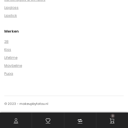
Lipgloss
Lipstick
Merken
2B
Kiss
Lifetime
Maybeline
Pupa
© 2023 - makeupbytatou.nl
0