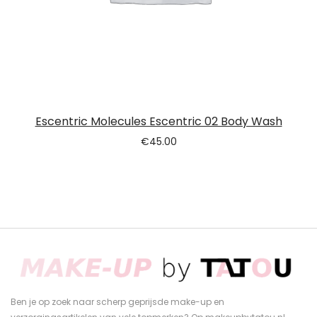
Escentric Molecules Escentric 02 Body Wash
€
45.00
Ben je op zoek naar scherp geprijsde make-up en