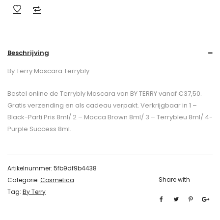
Beschrijving
By Terry Mascara Terrybly
Bestel online de Terrybly Mascara van BY TERRY vanaf €37,50.
Gratis verzending en als cadeau verpakt. Verkrijgbaar in 1 –
Black-Parti Pris 8ml/ 2 – Mocca Brown 8ml/ 3 – Terrybleu 8ml/ 4-
Purple Success 8ml.
Artikelnummer:
5fb9df9b4438
Share with
Categorie:
Cosmetica
Tag:
By Terry