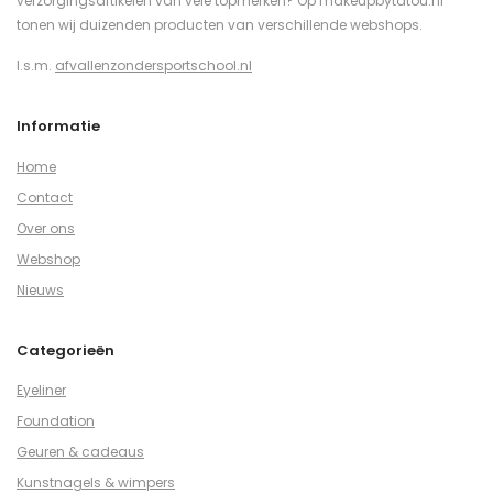
verzorgingsartikelen van vele topmerken? Op makeupbytatou.nl
tonen wij duizenden producten van verschillende webshops.
I.s.m.
afvallenzondersportschool.nl
Informatie
Home
Contact
Over ons
Webshop
Nieuws
Categorieën
Eyeliner
Foundation
Geuren & cadeaus
Kunstnagels & wimpers