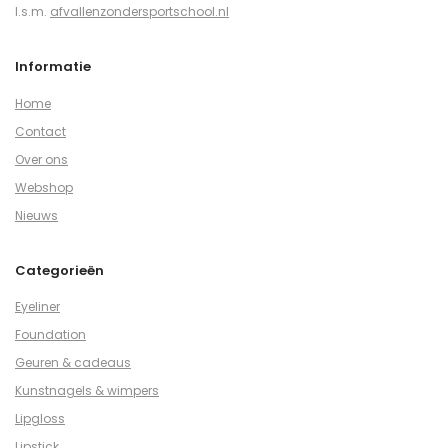
I.s.m.
afvallenzondersportschool.nl
Informatie
Home
Contact
Over ons
Webshop
Nieuws
Categorieën
Eyeliner
Foundation
Geuren & cadeaus
Kunstnagels & wimpers
Lipgloss
Lipstick