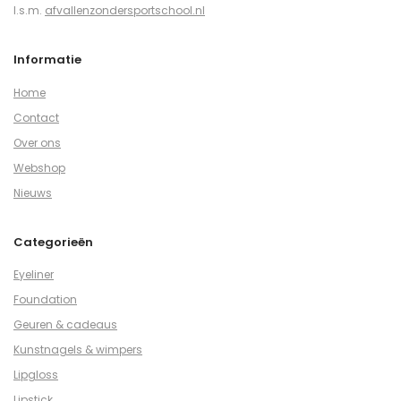
I.s.m.
afvallenzondersportschool.nl
Informatie
Home
Contact
Over ons
Webshop
Nieuws
Categorieën
Eyeliner
Foundation
Geuren & cadeaus
Kunstnagels & wimpers
Lipgloss
Lipstick