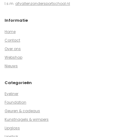
I.s.m.
afvallenzondersportschool.nl
Informatie
Home
Contact
Over ons
Webshop
Nieuws
Categorieën
Eyeliner
Foundation
Geuren & cadeaus
Kunstnagels & wimpers
Lipgloss
Lipstick