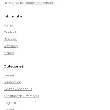
I.s.m.
afvallenzondersportschool.nl
Informatie
Home
Contact
Over ons
Webshop
Nieuws
Categorieën
Eyeliner
Foundation
Geuren & cadeaus
Kunstnagels & wimpers
Lipgloss
Lipstick