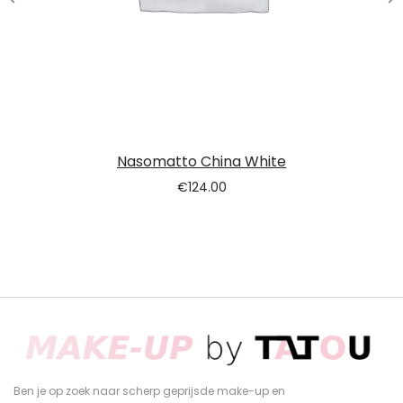
Nasomatto China White
€
124.00
Ben je op zoek naar scherp geprijsde make-up en