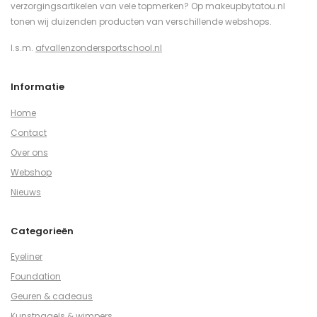
verzorgingsartikelen van vele topmerken? Op makeupbytatou.nl
tonen wij duizenden producten van verschillende webshops.
I.s.m.
afvallenzondersportschool.nl
Informatie
Home
Contact
Over ons
Webshop
Nieuws
Categorieën
Eyeliner
Foundation
Geuren & cadeaus
Kunstnagels & wimpers