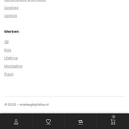
Lipgloss
Lipstick
Merken
2B
Kiss
Lifetime
Maybeline
Pupa
© 2023 - makeupbytatou.nl
0