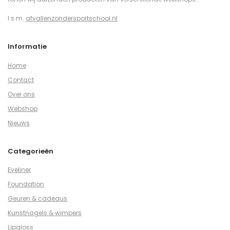
I.s.m.
afvallenzondersportschool.nl
Informatie
Home
Contact
Over ons
Webshop
Nieuws
Categorieën
Eyeliner
Foundation
Geuren & cadeaus
Kunstnagels & wimpers
Lipgloss