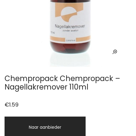
Chempropack Chempropack –
Nagellakremover 110ml
€
1.59
Naar aanbieder