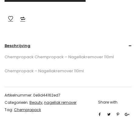
Beschrijving
Chempropack Chempropack – Nagellakremover 110ml
Chempropack – Nagellakremover 110ml
Artikelnummer:
0e9d44162ed7
Share with
Categorieën:
Beauty
,
nagellak remover
Tag:
Chempropack