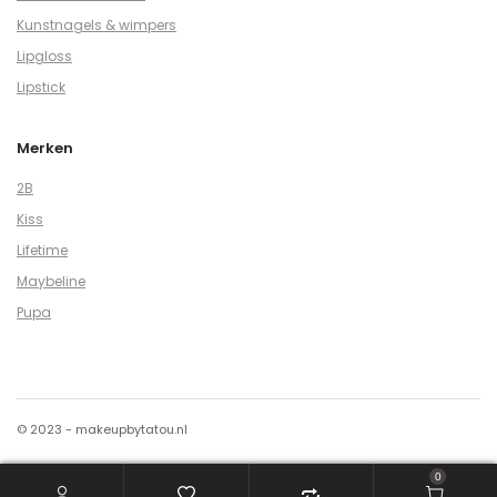
Kunstnagels & wimpers
Lipgloss
Lipstick
Merken
2B
Kiss
Lifetime
Maybeline
Pupa
© 2023 - makeupbytatou.nl
0