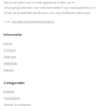
Ben je op zoek naar scherp geprijsde make-up en
verzorgingsartikelen van vele topmerken? Op makeupbytatou.nl
tonen wij duizenden producten van verschillende webshops.
I.s.m.
afvallenzondersportschool.nl
Informatie
Home
Contact
Over ons
Webshop
Nieuws
Categorieën
Eyeliner
Foundation
Geuren & cadeaus