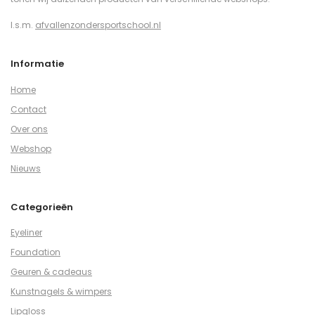
I.s.m.
afvallenzondersportschool.nl
Informatie
Home
Contact
Over ons
Webshop
Nieuws
Categorieën
Eyeliner
Foundation
Geuren & cadeaus
Kunstnagels & wimpers
Lipgloss