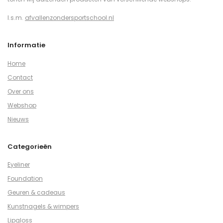
I.s.m.
afvallenzondersportschool.nl
Informatie
Home
Contact
Over ons
Webshop
Nieuws
Categorieën
Eyeliner
Foundation
Geuren & cadeaus
Kunstnagels & wimpers
Lipgloss