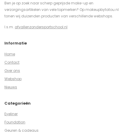
Ben je op zoek naar scherp geprijsde make-up en
verzorgingsartikelen van vele topmerken? Op makeupbytatou.nl
tonen wij duizenden producten van verschillende webshops.
I.s.m.
afvallenzondersportschool.nl
Informatie
Home
Contact
Over ons
Webshop
Nieuws
Categorieën
Eyeliner
Foundation
Geuren & cadeaus