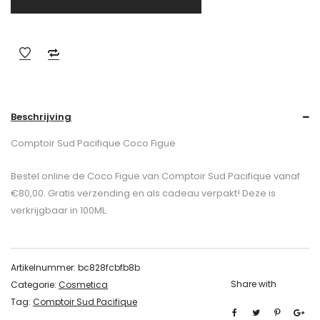
Beschrijving
Comptoir Sud Pacifique Coco Figue
Bestel online de Coco Figue van Comptoir Sud Pacifique vanaf
€80,00. Gratis verzending en als cadeau verpakt! Deze is
verkrijgbaar in 100ML.
Artikelnummer:
bc828fcbfb8b
Share with
Categorie:
Cosmetica
Tag:
Comptoir Sud Pacifique