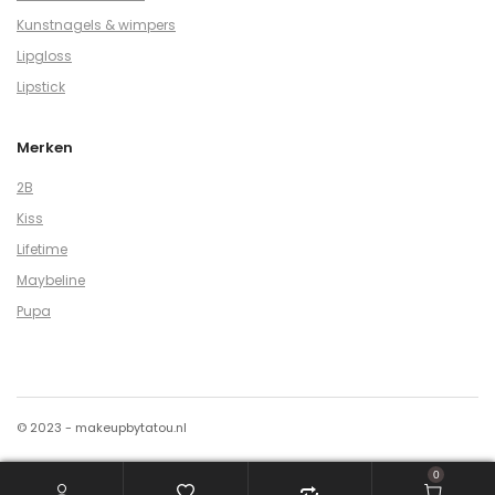
Kunstnagels & wimpers
Lipgloss
Lipstick
Merken
2B
Kiss
Lifetime
Maybeline
Pupa
© 2023 - makeupbytatou.nl
0