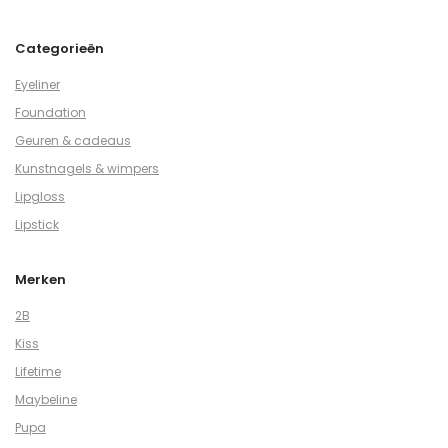
Categorieën
Eyeliner
Foundation
Geuren & cadeaus
Kunstnagels & wimpers
Lipgloss
Lipstick
Merken
2B
Kiss
Lifetime
Maybeline
Pupa