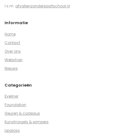
I.s.m.
afvallenzondersportschool.nl
Informatie
Home
Contact
Over ons
Webshop
Nieuws
Categorieën
Eyeliner
Foundation
Geuren & cadeaus
Kunstnagels & wimpers
Lipgloss