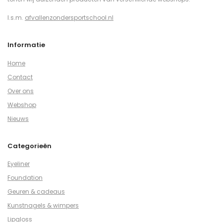
I.s.m.
afvallenzondersportschool.nl
Informatie
Home
Contact
Over ons
Webshop
Nieuws
Categorieën
Eyeliner
Foundation
Geuren & cadeaus
Kunstnagels & wimpers
Lipgloss