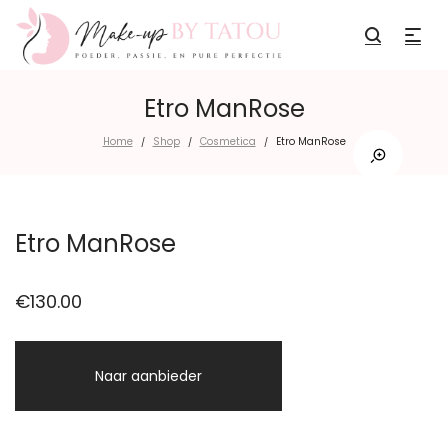
Etro ManRose
Home
Shop
Cosmetica
Etro ManRose
/
/
/
Etro ManRose
€
130.00
Naar aanbieder