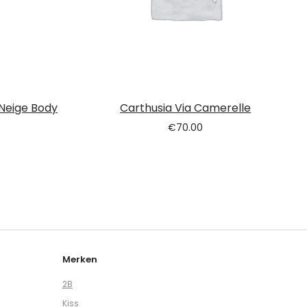
 Neige Body
Carthusia Via Camerelle
€
70.00
Merken
2B
Kiss