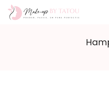
Make-
Hamp
up
by