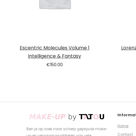
Escentric Molecules Volume 1
Lorenz
Intelligence & Fantasy
€
150.00
Informat
Home
Ben je op zoek naar scherp geprijsde make-
Contact
up en verzorgingsartikelen van vele