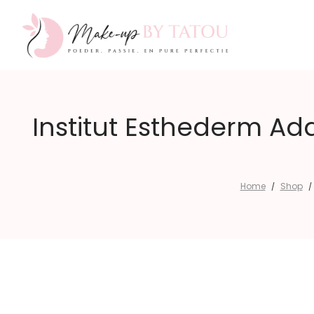
Make-
Institut Esthederm Ad
up
Home
Shop
/
/
by