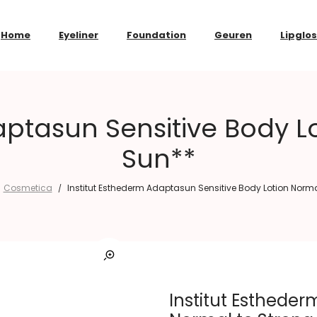
Home
Eyeliner
Foundation
Geuren
Lipglo
aptasun Sensitive Body L
Sun**
Cosmetica
Institut Esthederm Adaptasun Sensitive Body Lotion Norma
/
Institut Estheder