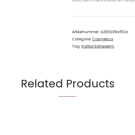
beschermt de kwaliteit en de je
Artikelnummer:
a280039a152a
Categorie:
Cosmetica
Tag:
Institut Esthederm
Related Products