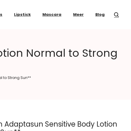
ss
Lipstick
Mascara
Meer
Blog
otion Normal to Strong
l to Strong Sun**
m Adaptasun Sensitive Body Lotion