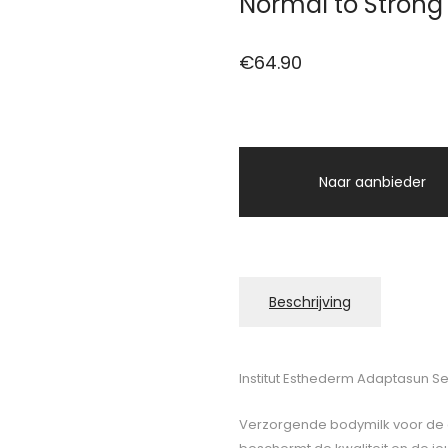
Normal to Strong
€
64.90
Naar aanbieder
Beschrijving
Institut Esthederm Adaptasun Se
Verzorgende bodymilk voor de ge