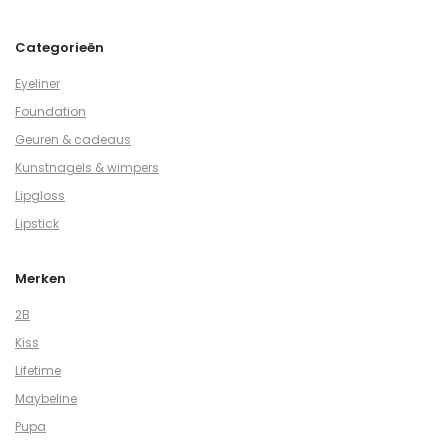
Categorieën
Eyeliner
Foundation
Geuren & cadeaus
Kunstnagels & wimpers
Lipgloss
Lipstick
Merken
2B
Kiss
Lifetime
Maybeline
Pupa