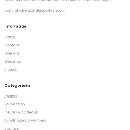
I.s.m.
afvallenzondersportschool.nl
Informatie
Home
Contact
Over ons
Webshop
Nieuws
Categorieën
Eyeliner
Foundation
Geuren & cadeaus
Kunstnagels & wimpers
Lipgloss