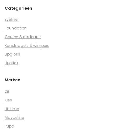
Categorieën
Eyeliner
Foundation
Geuren & cadeaus
Kunstnagels & wimpers
Lipgloss
Lipstick
Merken
2B
Kiss
Lifetime
Maybeline
Pupa