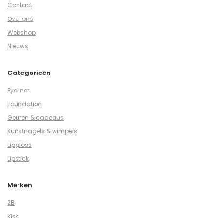
Contact
Over ons
Webshop
Nieuws
Categorieën
Eyeliner
Foundation
Geuren & cadeaus
Kunstnagels & wimpers
Lipgloss
Lipstick
Merken
2B
Kiss