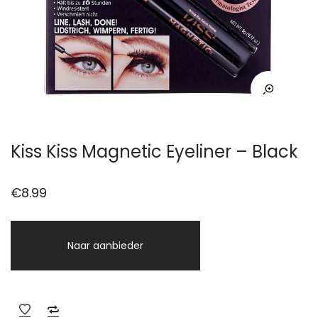
Kiss Kiss Magnetic Eyeliner – Black
€
8.99
Naar aanbieder