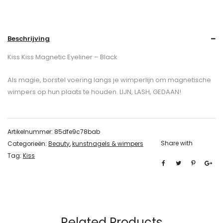
Beschrijving
Kiss Kiss Magnetic Eyeliner – Black
Als magie, borstel voering langs je wimperlijn om magnetische
wimpers op hun plaats te houden. LIJN, LASH, GEDAAN!
Artikelnummer:
85dfe9c78bab
Share with
Categorieën:
Beauty
,
kunstnagels & wimpers
Tag:
Kiss
Related Products