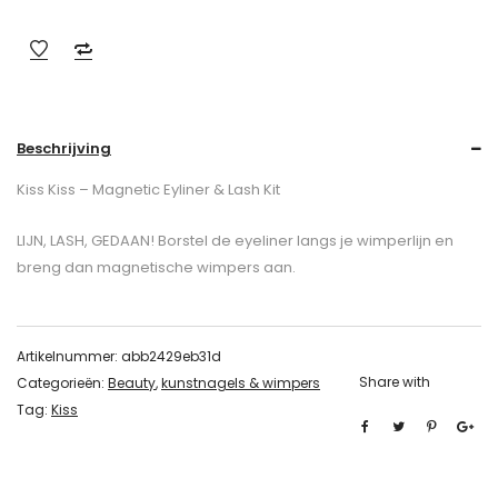
Beschrijving
Kiss Kiss – Magnetic Eyliner & Lash Kit
LIJN, LASH, GEDAAN! Borstel de eyeliner langs je wimperlijn en
breng dan magnetische wimpers aan.
Artikelnummer:
abb2429eb31d
Share with
Categorieën:
Beauty
,
kunstnagels & wimpers
Tag:
Kiss