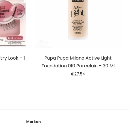
try Look – 1
Pupa Pupa Milano Active Light
Foundation 010 Porcelain – 30 Ml
€
27.54
Merken