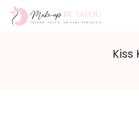
Make-
Kiss
up
by