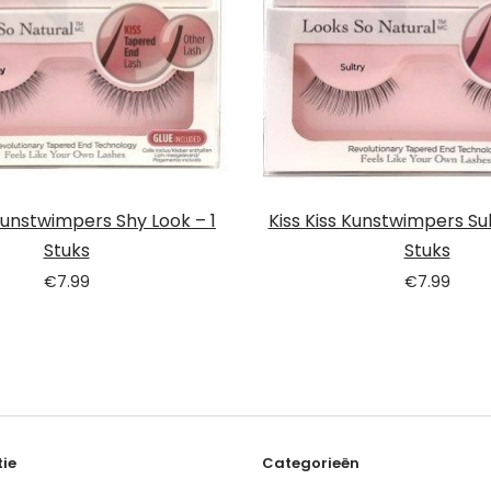
 Kunstwimpers Shy Look – 1
Kiss Kiss Kunstwimpers Sul
Stuks
Stuks
€
7.99
€
7.99
ie
Categorieën