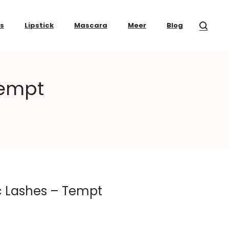
ss
Lipstick
Mascara
Meer
Blog
Tempt
ic Lashes – Tempt