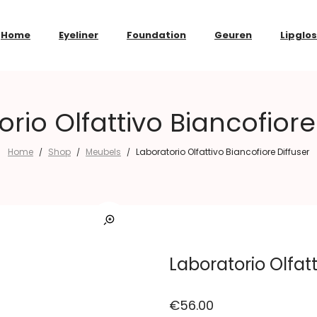
Home
Eyeliner
Foundation
Geuren
Lipglo
rio Olfattivo Biancofiore
Home
Shop
Meubels
Laboratorio Olfattivo Biancofiore Diffuser
/
/
/
Laboratorio Olfatt
€
56.00