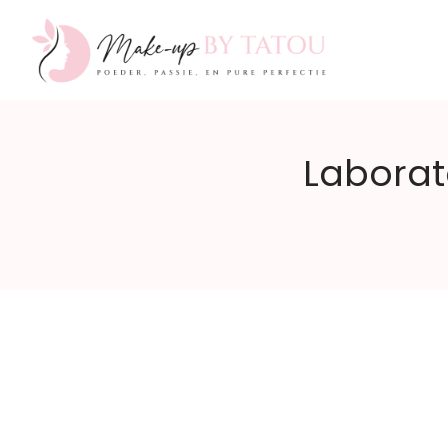
Make-
Laborato
up
by