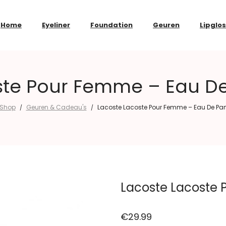
Home
Eyeliner
Foundation
Geuren
Lipglo
ste Pour Femme – Eau D
Shop
Geuren & Cadeau's
Lacoste Lacoste Pour Femme – Eau De Pa
/
/
Lacoste Lacoste
€
29.99