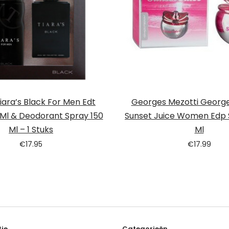
Tiara’s Black For Men Edt
Georges Mezotti George
 Ml & Deodorant Spray 150
Sunset Juice Women Edp 
Ml – 1 Stuks
Ml
€
17.95
€
17.99
ie
Categorieën