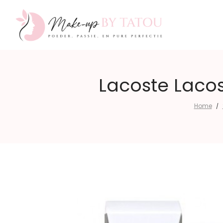
Make-
Lacoste Laco
Home
/
up
by