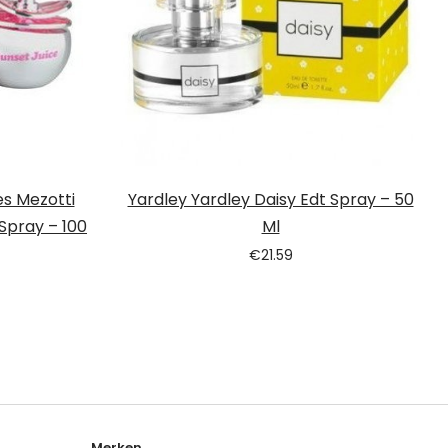
s Mezotti
Yardley Yardley Daisy Edt Spray – 50
Spray – 100
Ml
€
21.59
Merken