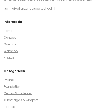
I.s.m.
afvallenzondersportschool.nl
Informatie
Home
Contact
Over ons
Webshop
Nieuws
Categorieën
Eyeliner
Foundation
Geuren & cadeaus
Kunstnagels & wimpers
Lipgloss