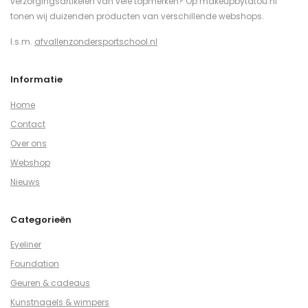
verzorgingsartikelen van vele topmerken? Op makeupbytatou.nl
tonen wij duizenden producten van verschillende webshops.
I.s.m.
afvallenzondersportschool.nl
Informatie
Home
Contact
Over ons
Webshop
Nieuws
Categorieën
Eyeliner
Foundation
Geuren & cadeaus
Kunstnagels & wimpers