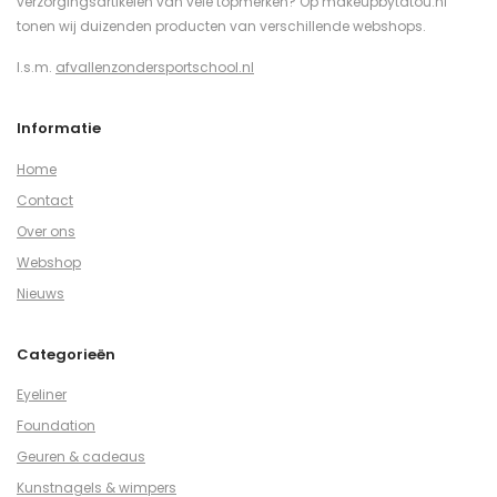
verzorgingsartikelen van vele topmerken? Op makeupbytatou.nl
tonen wij duizenden producten van verschillende webshops.
I.s.m.
afvallenzondersportschool.nl
Informatie
Home
Contact
Over ons
Webshop
Nieuws
Categorieën
Eyeliner
Foundation
Geuren & cadeaus
Kunstnagels & wimpers